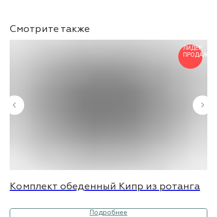
Смотрите также
ЛИДЕР
ПРОДАЖ
Комплект обеденный Кипр из ротанга
К
Подробнее