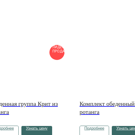
ЛИДЕР
ПРОДАЖ
денная группа Крит из
Комплект обеденный
анга
ротанга
дробнее
Узнать цену
Подробнее
Узнать це