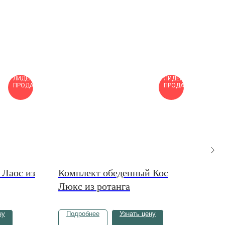
ЛИДЕР
ЛИДЕР
ПРОДАЖ
ПРОДАЖ
 Лаос из
Комплект обеденный Кос
Ком
Люкс из ротанга
По
ну
Подробнее
Узнать цену