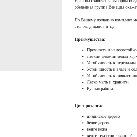
Если вы озабочены выбором обеде
обеденная группа Венеция окажет
По Вашему желанию комплект мож
столов, диванов и т.д.
Преимущества:
Прочность и износостойко
Легкий алюминиевый карк
Устойчивость к перепадам 
Устойчивость к влаге и с
Устойчивость к появлению
Легко мыть и хранить;
Ручная работа.
Цвет ротанга:
индийское дерево
белое дерево
венге кожа
венге текстурированный