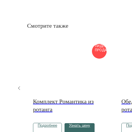
Смотрите также
ЛИДЕР
ЛИДЕР
ПРОДАЖ
ПРОДАЖ
Малибу
Комплект Романтика из
Обе
ротанга
рот
у
Подробнее
Узнать цену
По