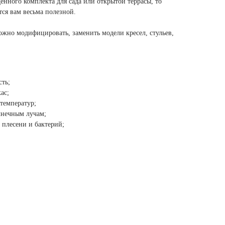
нного комплекта для сада или открытой террасы, то
ся вам весьма полезной.
но модифицировать, заменить модели кресел, стульев,
сть;
ас;
температур;
олнечным лучам;
 плесени и бактерий;