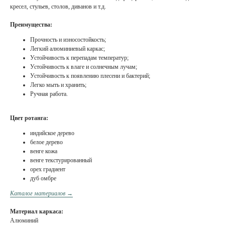
кресел, стульев, столов, диванов и т.д.
Преимущества:
Прочность и износостойкость;
Легкий алюминиевый каркас;
Устойчивость к перепадам температур;
Устойчивость к влаге и солнечным лучам;
Устойчивость к появлению плесени и бактерий;
Легко мыть и хранить;
Ручная работа.
Цвет ротанга:
индийское дерево
белое дерево
венге кожа
венге текстурированный
орех градиент
дуб омбре
Каталог материалов →
Материал каркаса:
Алюминий