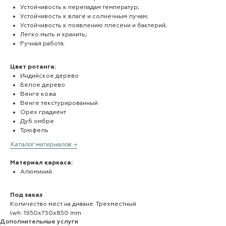
Устойчивость к перепадам температур;
Устойчивость к влаге и солнечным лучам;
Устойчивость к появлению плесени и бактерий;
Легко мыть и хранить;
Ручная работа.
Цвет ротанга:
Индийское дерево
Белое дерево
Венге кожа
Венге текстурированный
Орех градиент
Дуб омбре
Трюфель
Каталог материалов →
Материал каркаса:
Алюминий
Под заказ
Количество мест на диване: Трехместный
lwh: 1950x750x850 mm
Дополнительные услуги