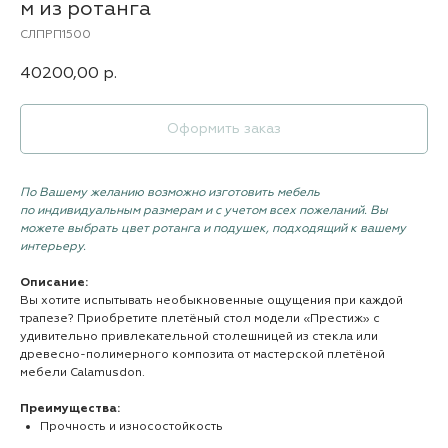
м из ротанга
СЛПРП1500
40200,00
р.
Оформить заказ
По Вашему желанию возможно изготовить мебель
по индивидуальным размерам и с учетом всех пожеланий. Вы
можете выбрать цвет ротанга и подушек, подходящий к вашему
интерьеру.
Описание:
Вы хотите испытывать необыкновенные ощущения при каждой
трапезе? Приобретите плетёный стол модели «Престиж» с
удивительно привлекательной столешницей из стекла или
древесно-полимерного композита от мастерской плетёной
мебели Сalamusdon.
Преимущества:
Прочность и износостойкость