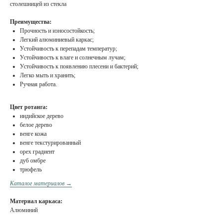
столешницей из стекла
Преимущества:
Прочность и износостойкость;
Легкий алюминиевый каркас;
Устойчивость к перепадам температур;
Устойчивость к влаге и солнечным лучам;
Устойчивость к появлению плесени и бактерий;
Легко мыть и хранить;
Ручная работа.
Цвет ротанга:
индийское дерево
белое дерево
венге кожа
венге текстурированный
орех градиент
дуб омбре
трюфель
Каталог материалов →
Материал каркаса:
Алюминий