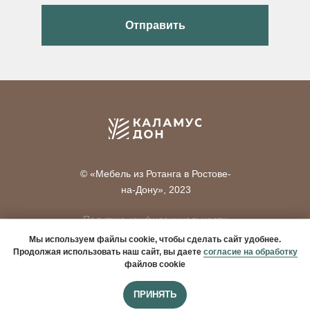
Отправить
© «Мебель из Ротанга в Ростове-
на-Дону», 2023
Политика конфиденциальности
Узнайте стоимость изготовления индивидуального
Мы используем файлы cookie, чтобы сделать сайт удобнее.
Согласие на обработку персональных
Продолжая использовать наш сайт, вы даете
согласие на обработку
комплекта мебели для Вас!
данных
файлов cookie
Разработка сайта
Оставить заявку
ПРИНЯТЬ